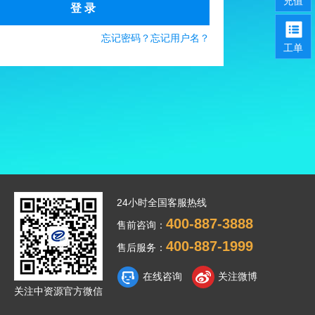
充值
登 录
忘记密码？
忘记用户名？
工单
24小时全国客服热线
400-887-3888
售前咨询：
400-887-1999
售后服务：
在线咨询
关注微博
关注中资源官方微信