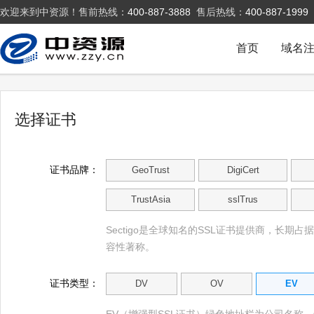
欢迎来到中资源！售前热线：
400-887-3888
售后热线：
400-887-1999
首页
域名
选择证书
证书品牌：
GeoTrust
DigiCert
TrustAsia
sslTrus
Sectigo是全球知名的SSL证书提供商，长期占
容性著称。
证书类型：
DV
OV
EV