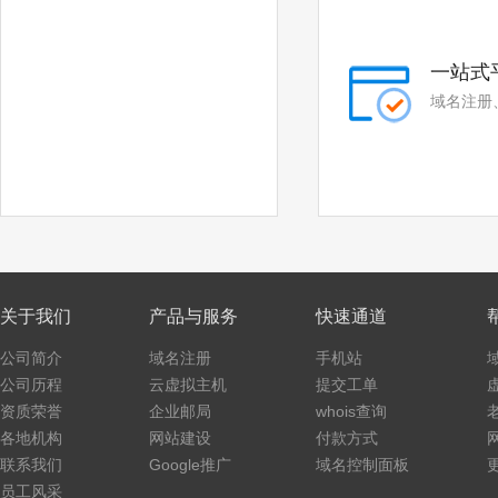
.co
.cloud
.fit
.yoga
一站式
域名注册
.fashion
.space
.host
.press
.website
.archi
.bio
.black
.blue
.green
关于我们
产品与服务
快速通道
.lotto
.organic
公司简介
域名注册
手机站
.pet
.pink
公司历程
云虚拟主机
提交工单
资质荣誉
企业邮局
whois查询
.poker
.promo
各地机构
网站建设
付款方式
.ski
.vote
联系我们
Google推广
域名控制面板
员工风采