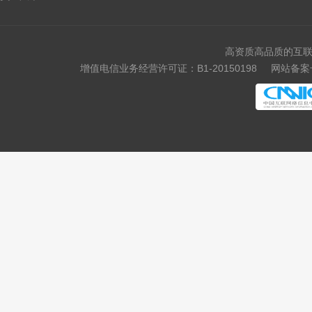
.voto
.asia
.tv
.games
高资质高品质的互联
.fan
.sale
增值电信业务经营许可证：B1-20150198
网站备案号
.media
.market
.news
.cab
.vin
.fyi
.tax
.shopping
.studio
.band
.mba
.cash
.cafe
.technology
.baby
.college
.monster
.protection