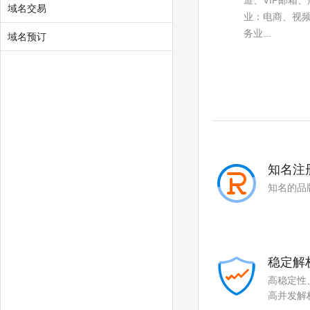
道、VIP邮箱
域名交易
.social
.team
业：电商、视
务业...
域名预订
.show
.cool
.zone
.world
.today
.city
.chat
.company
.live
.fund
知名注
.gold
.plus
知名的品
.guru
.run
.pub
.email
稳定解
.life
.art
高稳定性
.love
.beer
高并发解