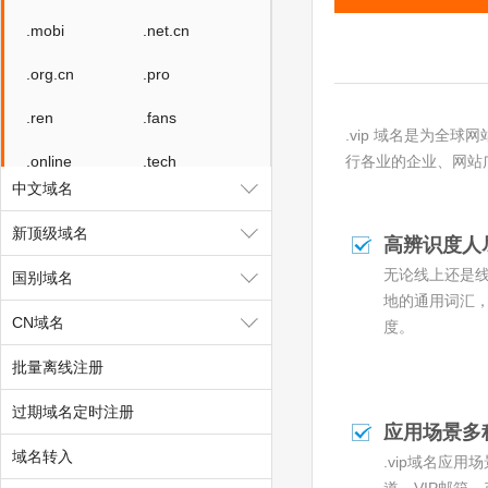
.mobi
.net.cn
.org.cn
.pro
.ren
.fans
.vip 域名是为全球网
.online
.tech
行各业的企业、网站
中文域名
.store
.fun
新顶级域名
高辨识度人
.red
.kim
无论线上还是线
国别域名
.ink
.design
地的通用词汇
CN域名
度。
.wiki
.work
批量离线注册
.auto
.link
过期域名定时注册
.ltd
.group
应用场景多
域名转入
.vip域名应用
.center
.video