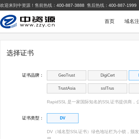
欢迎来到中资源！售前热线：
400-887-3888
售后热线：
400-887-1999
首页
域名
选择证书
证书品牌：
GeoTrust
DigiCert
TrustAsia
sslTrus
RapidSSL 是一家国际知名的SSL证书提供
证书类型：
DV
DV（域名型SSL证书）绿色地址栏为小锁，颁