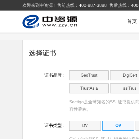
欢迎来到中资源！售前热线：
400-887-3888
售后热线：
400
首页
选择证书
证书品牌：
GeoTrust
DigiCert
TrustAsia
sslTrus
Sectigo是全球知名的SSL证书提
容性著称。
证书类型：
DV
OV