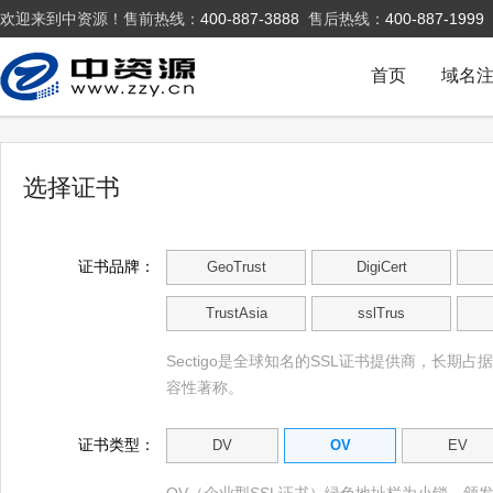
欢迎来到中资源！售前热线：
400-887-3888
售后热线：
400-887-1999
首页
域名
选择证书
证书品牌：
GeoTrust
DigiCert
TrustAsia
sslTrus
Sectigo是全球知名的SSL证书提供商，长期占
容性著称。
证书类型：
DV
OV
EV