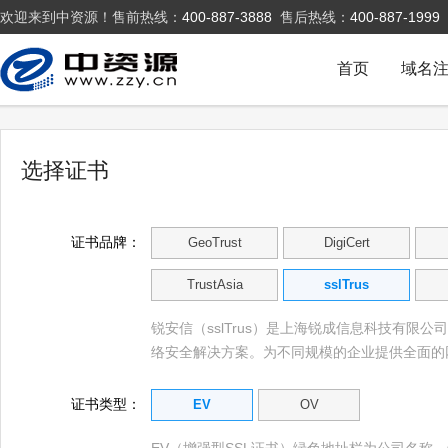
欢迎来到中资源！售前热线：
400-887-3888
售后热线：
400-887-1999
首页
域名
选择证书
证书品牌：
GeoTrust
DigiCert
TrustAsia
sslTrus
锐安信（sslTrus）是上海锐成信息科技有
络安全解决方案。为不同规模的企业提供全面的
证书类型：
EV
OV