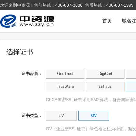
欢迎来到中资源！售前热线：
400-887-3888
售后热线：
400-887-1999
首页
域名
选择证书
证书品牌：
GeoTrust
DigiCert
TrustAsia
sslTrus
CFCA国密SSL证书采用SM2算法，符合国家密
证书类型：
EV
OV
OV（企业型SSL证书）绿色地址栏为小锁，颁