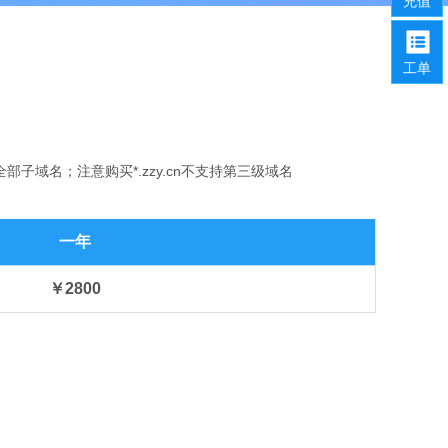
充值
工单
级的全部子域名；注意购买*.zzy.cn不支持第三级域名
一年
￥2800