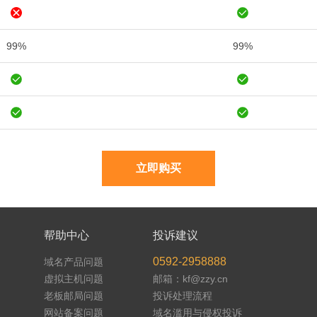
99%
99%
立即购买
帮助中心
投诉建议
0592-2958888
域名产品问题
虚拟主机问题
邮箱：kf@zzy.cn
老板邮局问题
投诉处理流程
网站备案问题
域名滥用与侵权投诉