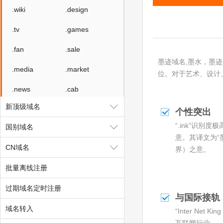
.wiki
.design
.tv
.games
.fan
.sale
墨迹域名,墨水，墨
.media
.market
位。对于艺术、设计
.news
.cab
新顶级域名
.vin
.fyi
个性突出
“.ink”识别
国别域名
.tax
.shopping
意。其译文为“
CN域名
.studio
.band
界）之意。
批量离线注册
.mba
.cash
过期域名定时注册
.cafe
.technology
与国际接轨
域名转入
.luxe
.school
“Inter Ne