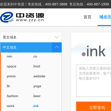
欢迎来到中资源！售前热线：
400-887-3888
售后热线：
400-887-1999
.company
.live
.fund
.gold
首页
域名
.plus
.guru
.run
.pub
英文域名
.email
.life
中文域名
.ren
.co
.space
.host
.press
.website
.fit
.yoga
.fashion
.beer
.work
.ink