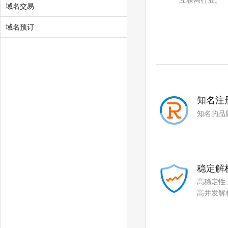
互联网行业。
.global
.click
域名交易
.art
.baby
域名预订
.college
.monster
.protection
.rent
.security
.storage
知名注
.theatre
.beauty
知名的品
.hair
.makeup
.quest
.skin
稳定解
.tickets
.hk
高稳定性
.com.hk
.asia
高并发解
.me