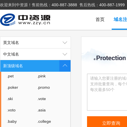
欢迎来到中资源！售前热线：
400-887-3888
售后热线：
400-887-1999
.fashion
.space
.host
.press
首页
域名
.website
.archi
.bio
.black
英文域名
.blue
.green
中文域名
.lotto
.organic
新顶级域名
.pet
.pink
.poker
.promo
.ski
.vote
.voto
.asia
.baby
.college