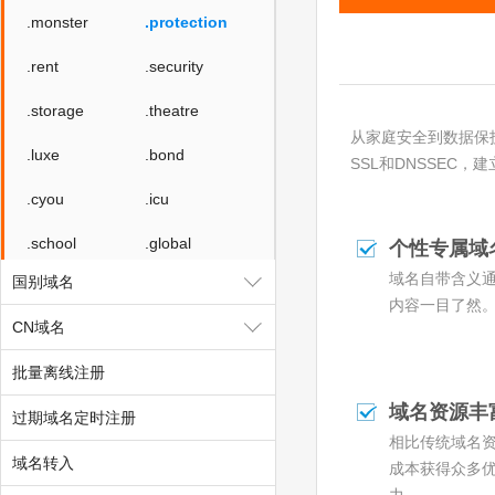
.monster
.protection
.rent
.security
.storage
.theatre
从家庭安全到数据保护，企
.luxe
.bond
SSL和DNSSEC
.cyou
.icu
.school
.global
个性专属域
域名自带含义
国别域名
.uno
.click
内容一目了然
CN域名
.autos
.beauty
批量离线注册
.boats
.car
域名资源丰
过期域名定时注册
.cars
.hair
相比传统域名
域名转入
.homes
.makeup
成本获得众多