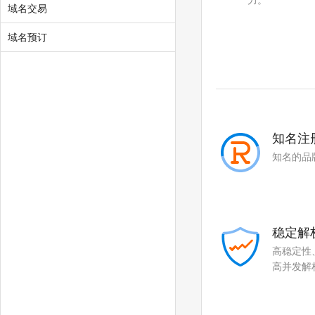
力。
域名交易
.motorcycles
.quest
.skin
.tickets
域名预订
.yachts
.xin
.yun
知名注
知名的品
稳定解
高稳定性
高并发解