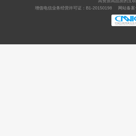
高资质高品质的互联
增值电信业务经营许可证：B1-20150198
网站备案号
.yachts
.hk
.com.hk
.xin
.yun