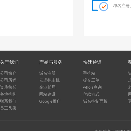
.storage
.theatre
域名注册
.luxe
.bond
.cyou
.icu
.me
.school
.global
.uno
.pw
.click
关于我们
产品与服务
快速通道
.autos
.beauty
公司简介
域名注册
手机站
公司历程
云虚拟主机
提交工单
.boats
.car
资质荣誉
企业邮局
whois查询
各地机构
.cars
.hair
网站建设
付款方式
联系我们
Google推广
域名控制面板
.homes
.makeup
员工风采
.motorcycles
.quest
.skin
.tickets