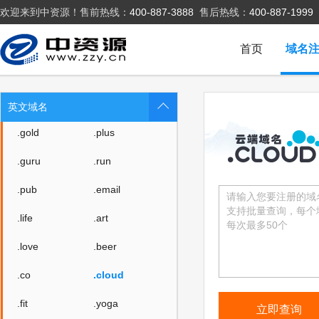
欢迎来到中资源！售前热线：
400-887-3888
售后热线：
400-887-1999
.zone
.world
.today
.city
首页
域名
.chat
.company
.live
.fund
英文域名
.gold
.plus
.guru
.run
.pub
.email
.life
.art
.love
.beer
.co
.cloud
.fit
.yoga