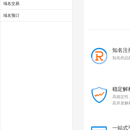
.fan
.sale
域名交易
.media
.market
域名预订
.news
.cab
.vin
.fyi
.tax
.shopping
知名注
知名的品
.studio
.band
.mba
.cash
.cafe
.technology
稳定解
.baby
.college
高稳定性
高并发解
.monster
.protection
.rent
.security
一站式