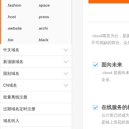
.fashion
.space
.host
.press
.website
.archi
.cloud寓意为
.bio
.black
不可或缺的部分。众
中文域名
.blue
.green
新顶级域名
.lotto
.organic
面向未来
.cloud 是
国别域名
.pet
.pink
企业。
CN域名
.poker
.promo
批量离线注册
.ski
.vote
在线服务的
过期域名定时注册
.voto
.asia
云计算已经成
.tv
.games
域名转入
是锦上添花的