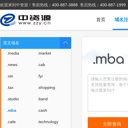
欢迎来到中资源！售前热线：
400-887-3888
售后热线：
400-887-1999
.ski
.vote
.voto
.asia
首页
域名
.tv
.games
.fan
.sale
英文域名
.media
.market
.news
.cab
.vin
.fyi
.tax
.shopping
.studio
.band
.mba
.cash
.cafe
.technology