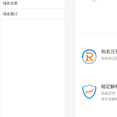
力。
.cars
.hair
域名交易
.homes
.makeup
域名预订
.motorcycles
.quest
.skin
.tickets
.yachts
.hk
知名注
.com.hk
.xin
知名的品
.yun
稳定解
高稳定性
高并发解