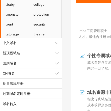
.baby
.college
.monster
.protection
.rent
.security
.mba工商管理硕
.storage
.theatre
人才。最适合注册.m
中文域名
.luxe
.bond
新顶级域名
.cyou
.icu
个性专属域
域名自带含义
国别域名
.me
.school
内容一目了然
CN域名
.global
.uno
批量离线注册
.pw
.click
域名资源丰
过期域名定时注册
.autos
.beauty
相比传统域名
.boats
.car
域名转入
成本获得众多