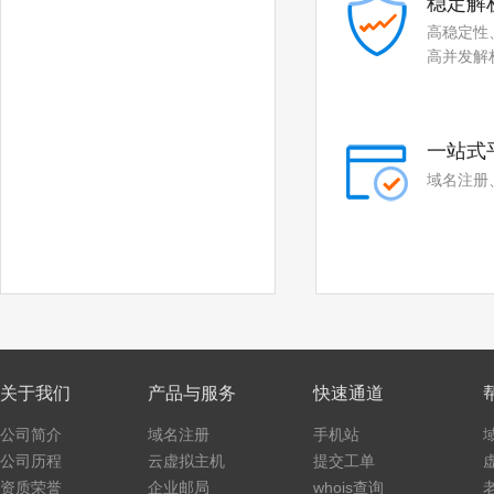
稳定解
.fit
.yoga
高稳定性
.fashion
.beer
高并发解
.work
.ink
.wiki
.design
一站式
.tv
.games
域名注册
.fan
.sale
.media
.market
.news
.cab
.vin
.fyi
关于我们
产品与服务
快速通道
.tax
.shopping
公司简介
域名注册
手机站
.studio
.band
公司历程
云虚拟主机
提交工单
资质荣誉
企业邮局
whois查询
.mba
.cash