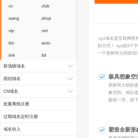
.cc
.club
.wang
.shop
.vip
.net
.xyz域名是互联网
.biz
.auto
的方式！.xyz由3个
一个新鲜而大胆的尝
.link
.ltd
新顶级域名
.group
.site
极具想象空
国别域名
.mobi
.online
新鲜而大胆的
CN域名
.tech
.store
象空间。相比老
眼前一亮，留
批量离线注册
.fun
.center
过期域名定时注册
.video
.social
域名转入
.team
.show
塑造全新形