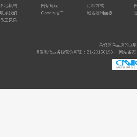
各地机构
网站建设
付款方式
.cafe
.technology
联系我们
Google推广
域名控制面板
员工风采
.luxe
.school
.global
.click
高资质高品质的互联
.art
.baby
增值电信业务经营许可证：B1-20150198
网站备案号
.college
.monster
.protection
.rent
.security
.storage
.theatre
.beauty
.hair
.makeup
.quest
.skin
.tickets
.hk