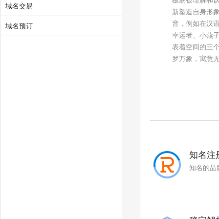
极易被理解和
.cool
.zone
域名交易
新塑造自身形象
音，例如在汉
.world
.today
域名预订
幸运者、小燕子
.city
.chat
表着空间的三个
罗万象，寓意
.company
.live
.fund
.gold
.plus
.guru
.run
.pub
.email
.life
知名注
.ren
.co
知名的品
.space
.host
.press
.website