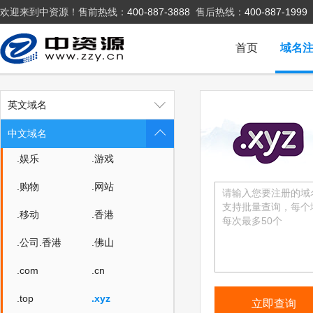
欢迎来到中资源！售前热线：
400-887-3888
售后热线：
400-887-1999
.中国
.公司
.网络
.网址
首页
域名
.集团
.在线
.中文网
.我爱你
英文域名
.企业
.商店
中文域名
.娱乐
.游戏
.购物
.网站
.移动
.香港
.公司.香港
.佛山
.com
.cn
.top
.xyz