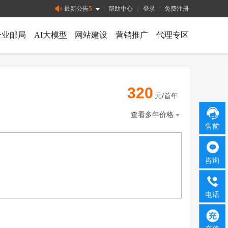
5
最新公告
|
帮助中心
|
登录
|
免费注册
企业邮局
AI大模型
网站建设
营销推广
代理专区
320
元/首年
查看多年价格
售前
咨询
电话