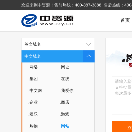
欢迎来到中资源！售前热线：
400-887-3888
售后热线：
400
首页
英文域名
.中国
.公司
中文域名
.网络
.网址
.集团
.在线
.中文网
.我爱你
.企业
.商店
.娱乐
.游戏
.购物
.网站