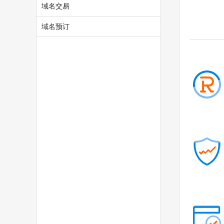
.tech
.store
域名交易
.fun
.center
域名预订
.video
.social
.team
.show
.cool
.zone
.world
.today
.city
.chat
.company
.live
.fund
.gold
.plus
.guru
.run
.pub