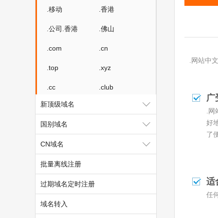
.移动
.香港
.公司.香港
.佛山
.com
.cn
.网站中
.top
.xyz
.cc
.club
广
新顶级域名
.wang
.shop
.
好
国别域名
.vip
.net
了
CN域名
.biz
.auto
批量离线注册
.link
.ltd
适
过期域名定时注册
.group
.site
任
域名转入
.mobi
.online