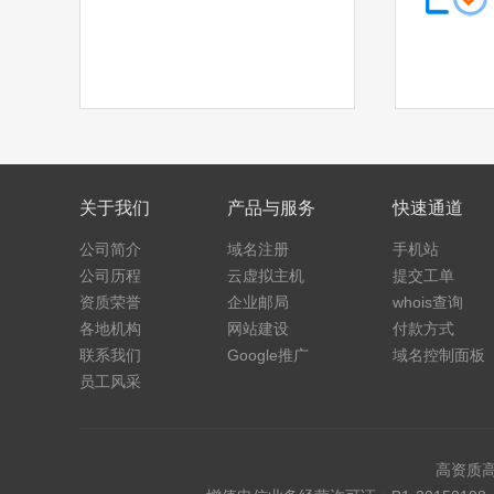
.email
.life
.ren
.co
.space
.host
.press
.website
.fit
.yoga
关于我们
产品与服务
快速通道
.fashion
.beer
公司简介
域名注册
手机站
.work
.ink
公司历程
云虚拟主机
提交工单
资质荣誉
企业邮局
whois查询
.wiki
.design
各地机构
网站建设
付款方式
联系我们
Google推广
域名控制面板
.tv
.games
员工风采
.fan
.sale
.media
.market
高资质
.news
.cab