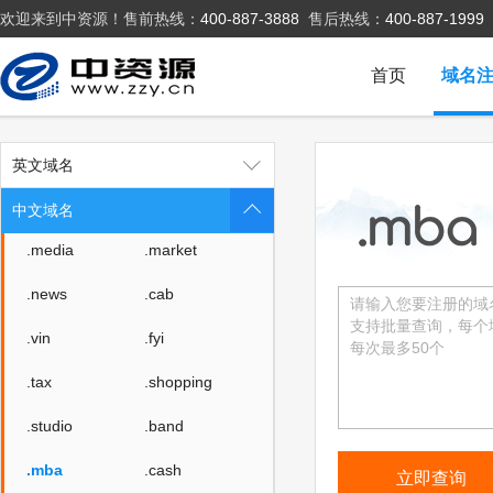
欢迎来到中资源！售前热线：
400-887-3888
售后热线：
400-887-1999
.fashion
.beer
.work
.ink
首页
域名
.wiki
.design
.tv
.games
英文域名
.fan
.sale
中文域名
.media
.market
.news
.cab
.vin
.fyi
.tax
.shopping
.studio
.band
.mba
.cash