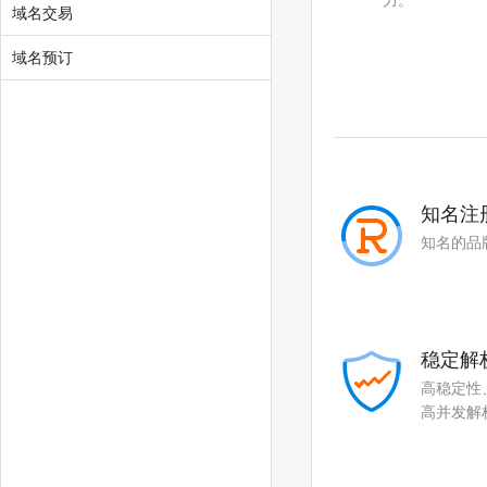
力。
.com.hk
.asia
域名交易
.me
域名预订
知名注
知名的品
稳定解
高稳定性
高并发解