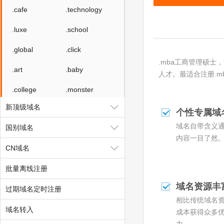
.cafe
.technology
.luxe
.school
.global
.click
.mba工商管理硕
.art
.baby
人才。最适合注册.m
.college
.monster
新顶级域名
.protection
.rent
个性专属域
域名自带含义
国别域名
.security
.storage
内容一目了然
CN域名
.theatre
.beauty
批量离线注册
.hair
.makeup
域名资源丰
过期域名定时注册
.quest
.skin
相比传统域名
域名转入
.tickets
.hk
成本获得众多