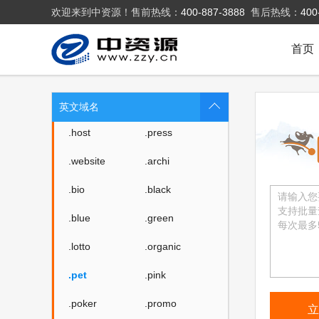
欢迎来到中资源！售前热线：
400-887-3888
售后热线：
400
.love
.beer
.co
.cloud
首页
.fit
.yoga
.fashion
.space
英文域名
.host
.press
.website
.archi
.bio
.black
.blue
.green
.lotto
.organic
.pet
.pink
.poker
.promo