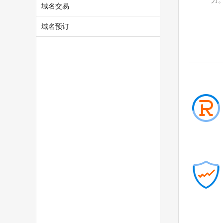
力
.baby
.college
域名交易
.monster
.protection
域名预订
.rent
.security
.storage
.theatre
.luxe
.bond
.cyou
.icu
.me
.school
.global
.uno
.pw
.click
.autos
.beauty
.boats
.car