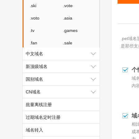
.ski
.vote
.voto
.asia
.tv
.games
.pet
.fan
.sale
是那些支
中文域名
.media
.market
新顶级域名
.news
.cab
个
域
国别域名
.vin
.fyi
内
CN域名
.tax
.shopping
批量离线注册
.studio
.band
域
过期域名定时注册
.mba
.cash
相
.cafe
.technology
域名转入
成