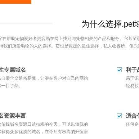
为什么选择.pe
域名旨在帮助宠物爱好者更容易在网上找到与宠物相关的产品和服务。它甚至适用于网
持我们所爱动物的人的选择。它也是救援的最佳选择，私人收容所、俱乐
性专属域名
利于
名自带含义通俗易懂，让潜在客户对自己的网站
易于识
容一目了然。
轻易获
名资源丰富
适合
比传统域名资源日益枯竭的今天，可以以较低的
任何企
本获得众多优质的域名，在今后有极高的升值潜