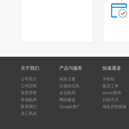
.cars
.hair
.homes
.makeup
.motorcycles
.quest
.skin
.tickets
.yachts
.hk
.com.hk
.xin
关于我们
产品与服务
快速通道
.yun
公司简介
域名注册
手机站
公司历程
云虚拟主机
提交工单
资质荣誉
企业邮局
whois查询
各地机构
网站建设
付款方式
联系我们
Google推广
域名控制面板
员工风采