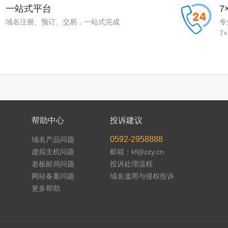
一站式平台
7
域名注册、预订、交易，一站式完成
专
7
帮助中心
投诉建议
0592-2958888
域名产品问题
虚拟主机问题
邮箱：kf@zzy.cn
老板邮局问题
投诉处理流程
网站备案问题
域名滥用与侵权投诉
更多帮助