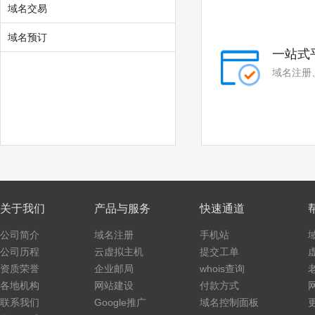
域名交易
.xj.cn
.tw.cn
域名预订
.hk.cn
.mo.cn
一站式
.xz.cn
域名注册
关于我们
产品与服务
快速通道
公司简介
域名注册
手机站
公司历程
云虚拟主机
提交工单
资质荣誉
企业邮局
whois查询
各地机构
网站建设
付款方式
联系我们
Google推广
域名控制面板