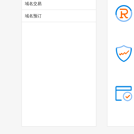
域名交易
.plus
.guru
.run
.pub
域名预订
.email
.life
.art
.love
.beer
.cloud
.fit
.yoga
.fashion
.space
.host
.press
.website
.archi
.bio
.black
.blue
.green