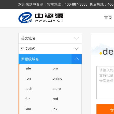
欢迎来到中资源！售前热线：
400-887-3888
售后热线：
400
首页
.top
.xyz
英文域名
.club
.wang
中文域名
.vip
.shop
新顶级域名
.site
.pro
.ren
.online
.tech
.store
.fun
.red
.kim
.ink