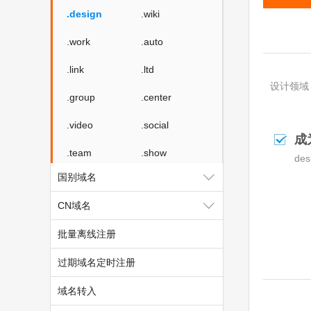
.design
.wiki
.work
.auto
.link
.ltd
设计领域
.group
.center
.video
.social
成
.team
.show
d
国别域名
.cool
.zone
CN域名
.world
.today
批量离线注册
.city
.chat
过期域名定时注册
.company
.live
域名转入
.fund
.gold