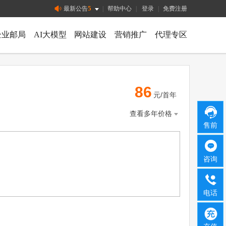
5
最新公告
|
帮助中心
|
登录
|
免费注册
企业邮局
AI大模型
网站建设
营销推广
代理专区
86
元/首年
查看多年价格
售前
咨询
电话