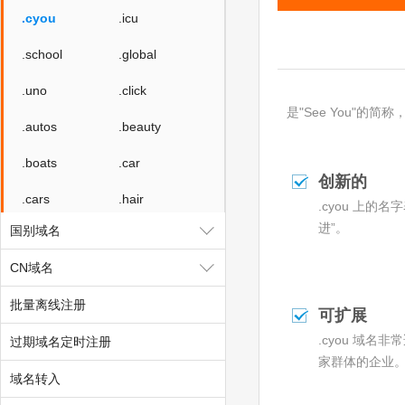
.cyou
.icu
.school
.global
.uno
.click
是"See You"
.autos
.beauty
.boats
.car
创新的
.cars
.hair
.cyou 上的
进”。
国别域名
.homes
.makeup
CN域名
.motorcycles
.quest
批量离线注册
.skin
.tickets
可扩展
.cyou 域
过期域名定时注册
.yachts
.xin
家群体的企业
域名转入
.yun