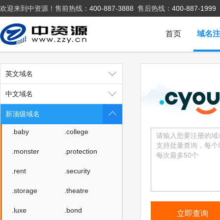
欢迎来到中资源！售前热线：
400-887-3888
售后热线：
400-887-1999
.blue
.green
.lotto
.organic
首页
域名
.pet
.pink
.poker
.promo
英文域名
.ski
.vote
中文域名
.voto
.asia
新顶级域名
.baby
.college
.monster
.protection
.rent
.security
.storage
.theatre
.luxe
.bond