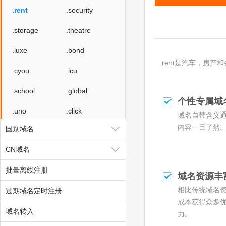
.rent
.security
.storage
.theatre
.luxe
.bond
.rent是汽车，房
.cyou
.icu
.school
.global
个性专属域
.uno
.click
域名自带含义
内容一目了然
国别域名
.autos
.beauty
CN域名
.boats
.car
批量离线注册
.cars
.hair
域名资源丰
相比传统域名
过期域名定时注册
.homes
.makeup
成本获得众多
域名转入
.motorcycles
.quest
力。