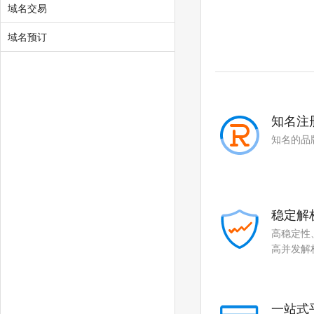
域名交易
.skin
.tickets
.yachts
.xin
域名预订
.yun
知名注
知名的品
稳定解
高稳定性
高并发解
一站式