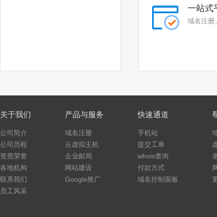
.website
.archi
一站式
域名注册
.bio
.black
.blue
.green
.lotto
.organic
.pet
.pink
.poker
.promo
关于我们
产品与服务
快速通道
.ski
.vote
公司简介
域名注册
手机站
.voto
.asia
公司历程
云虚拟主机
提交工单
资质荣誉
企业邮局
whois查询
.baby
.college
各地机构
网站建设
付款方式
联系我们
Google推广
域名控制面板
.monster
.protection
员工风采
.rent
.security