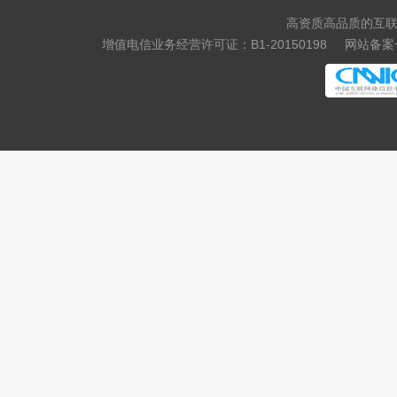
.storage
.theatre
高资质高品质的互联
.luxe
.bond
增值电信业务经营许可证：B1-20150198
网站备案号
.cyou
.icu
.school
.global
.uno
.click
.autos
.beauty
.boats
.car
.cars
.hair
.homes
.makeup
.motorcycles
.quest
.skin
.tickets
.yachts
.xin