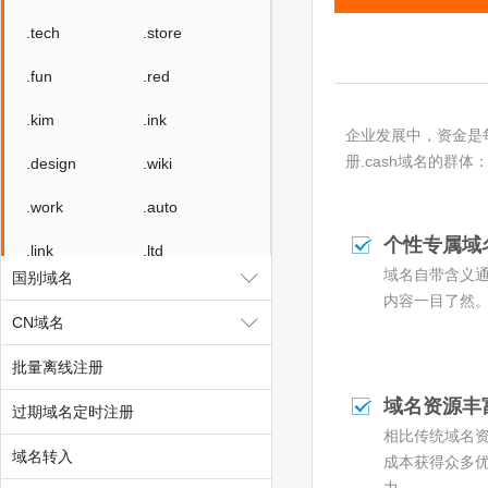
.tech
.store
.fun
.red
.kim
.ink
企业发展中，资金是每
册.cash域名的群
.design
.wiki
.work
.auto
个性专属域
.link
.ltd
域名自带含义
国别域名
.group
.center
内容一目了然
CN域名
.video
.social
批量离线注册
.team
.show
域名资源丰
过期域名定时注册
.cool
.zone
相比传统域名
域名转入
成本获得众多
.world
.today