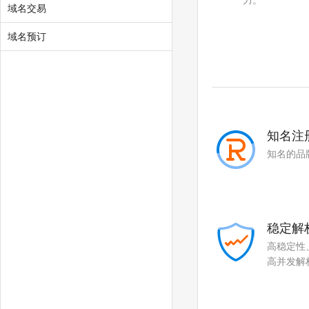
力。
域名交易
.city
.chat
域名预订
.company
.live
.fund
.gold
.plus
.guru
.run
.pub
知名注
.email
.life
知名的品
.art
.love
.beer
.cloud
稳定解
.fit
.yoga
高稳定性
高并发解
.fashion
.space
.host
.press